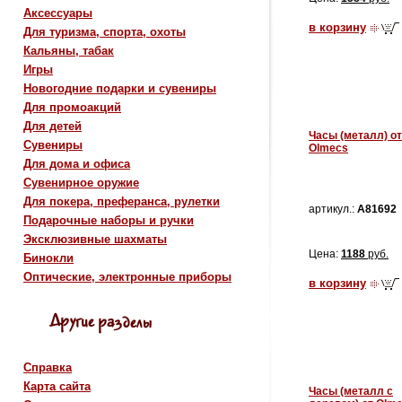
Аксессуары
в корзину
Для туризма, спорта, охоты
Кальяны, табак
Игры
Новогодние подарки и сувениры
Для промоакций
Для детей
Часы (металл) от
Сувениры
Olmecs
Для дома и офиса
Сувенирное оружие
Для покера, преферанса, рулетки
артикул.:
A81692
Подарочные наборы и ручки
Эксклюзивные шахматы
Цена:
1188
руб.
Бинокли
Оптические, электронные приборы
в корзину
Справка
Карта сайта
Часы (металл с