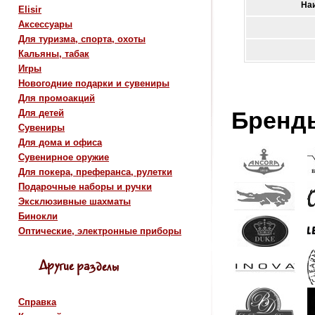
На
Elisir
Аксессуары
Для туризма, спорта, охоты
Кальяны, табак
Игры
Новогодние подарки и сувениры
Для промоакций
Бренд
Для детей
Сувениры
Для дома и офиса
Сувенирное оружие
Для покера, преферанса, рулетки
Подарочные наборы и ручки
Эксклюзивные шахматы
Бинокли
Оптические, электронные приборы
Справка