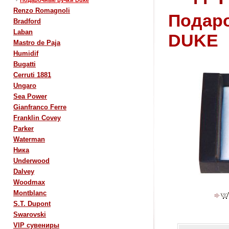
Подарочные ручки Duke
Renzo Romagnoli
Подаро
Bradford
Laban
DUKE
Mastro de Paja
Humidif
Bugatti
Cerruti 1881
Ungaro
Sea Power
Gianfranco Ferre
Franklin Covey
Parker
Waterman
Ника
Underwood
Dalvey
Woodmax
Montblanc
S.T. Dupont
Swarovski
VIP сувениры