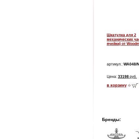
Шкатулка для 2
механических ча
ячейки) от Wood
артикул.:
WA048/
Цена:
33198
руб.
в корзину
Бренды: