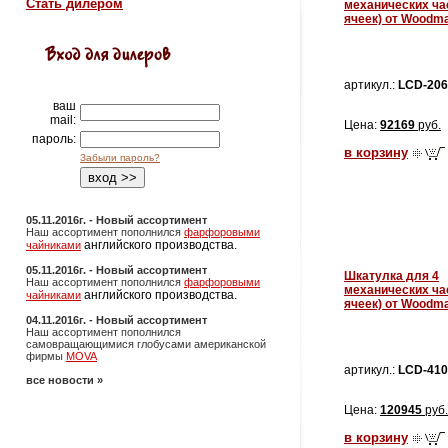
Стать дилером
механических ча
ячеек) от Woodm
артикул.:
LCD-206
ваш
mail:
Цена:
92169
руб.
пароль:
в корзину
Забыли пароль?
05.11.2016г. - Новый ассортимент
Наш ассортимент пополнился
фарфоровыми
английского производства.
чайниками
05.11.2016г. - Новый ассортимент
Шкатулка для 4
Наш ассортимент пополнился
фарфоровыми
механических ча
английского производства.
чайниками
ячеек) от Woodm
04.11.2016г. - Новый ассортимент
Наш ассортимент пополнился
самовращающимися глобусами американской
фирмы
MOVA
артикул.:
LCD-410
все новости »
Цена:
120945
руб.
в корзину