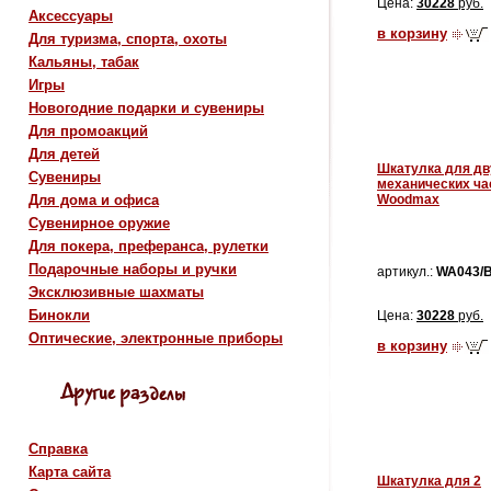
Цена:
30228
руб.
Аксессуары
в корзину
Для туризма, спорта, охоты
Кальяны, табак
Игры
Новогодние подарки и сувениры
Для промоакций
Для детей
Шкатулка для дв
Сувениры
механических ча
Для дома и офиса
Woodmax
Сувенирное оружие
Для покера, преферанса, рулетки
Подарочные наборы и ручки
артикул.:
WA043/
Эксклюзивные шахматы
Бинокли
Цена:
30228
руб.
Оптические, электронные приборы
в корзину
Справка
Карта сайта
Шкатулка для 2