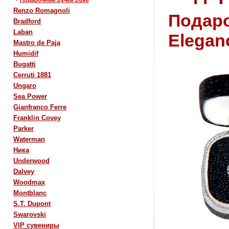
Подарочные ручки Duke
Renzo Romagnoli
Подаро
Bradford
Laban
Elegan
Mastro de Paja
Humidif
Bugatti
Cerruti 1881
Ungaro
Sea Power
Gianfranco Ferre
Franklin Covey
Parker
Waterman
Ника
Underwood
Dalvey
Woodmax
Montblanc
S.T. Dupont
Swarovski
VIP сувениры