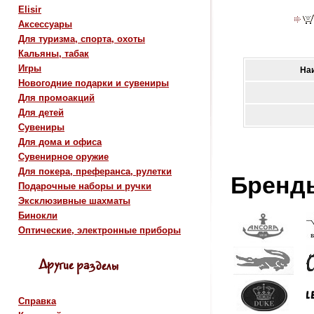
Elisir
Аксессуары
Для туризма, спорта, охоты
Кальяны, табак
Игры
На
Новогодние подарки и сувениры
Для промоакций
Для детей
Сувениры
Для дома и офиса
Сувенирное оружие
Для покера, преферанса, рулетки
Бренд
Подарочные наборы и ручки
Эксклюзивные шахматы
Бинокли
Оптические, электронные приборы
Справка