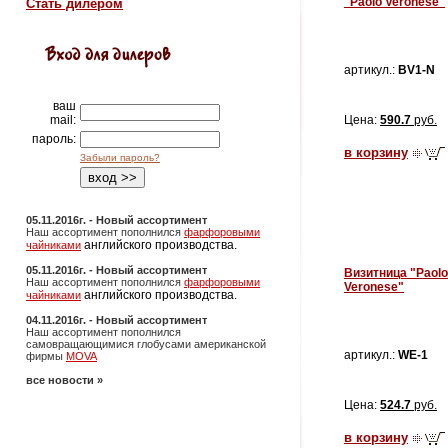
"Paolo Veronese"
Стать дилером
артикул.:
BV1-N
ваш
mail:
Цена:
590.7
руб.
пароль:
в корзину
Забыли пароль?
05.11.2016г. - Новый ассортимент
Наш ассортимент пополнился
фарфоровыми
английского производства.
чайниками
05.11.2016г. - Новый ассортимент
Визитница "Paolo
Наш ассортимент пополнился
фарфоровыми
Veronese"
английского производства.
чайниками
04.11.2016г. - Новый ассортимент
Наш ассортимент пополнился
самовращающимися глобусами американской
артикул.:
WE-1
фирмы
MOVA
все новости »
Цена:
524.7
руб.
в корзину