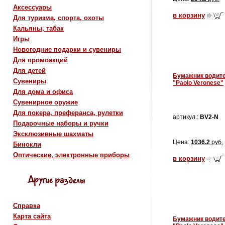
Аксессуары
в корзину
Для туризма, спорта, охоты
Кальяны, табак
Игры
Новогодние подарки и сувениры
Для промоакций
Для детей
Бумажник водит
Сувениры
"Paolo Veronese"
Для дома и офиса
Сувенирное оружие
Для покера, преферанса, рулетки
артикул.:
BV2-N
Подарочные наборы и ручки
Эксклюзивные шахматы
Цена:
1036.2
руб.
Бинокли
Оптические, электронные приборы
в корзину
Справка
Карта сайта
Бумажник водит