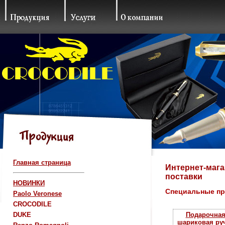
Главная страница
Интернет-мага
поставки
НОВИНКИ
Специальные п
Paolo Veronese
CROCODILE
DUKE
Подарочна
шариковая ру