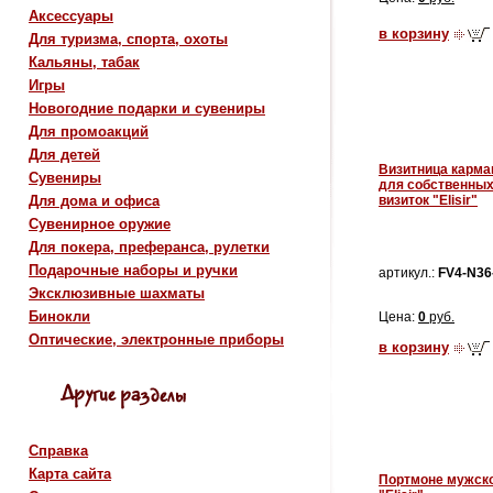
Аксессуары
в корзину
Для туризма, спорта, охоты
Кальяны, табак
Игры
Новогодние подарки и сувениры
Для промоакций
Для детей
Визитница карма
Сувениры
для собственны
Для дома и офиса
визиток "Elisir"
Сувенирное оружие
Для покера, преферанса, рулетки
Подарочные наборы и ручки
артикул.:
FV4-N36
Эксклюзивные шахматы
Бинокли
Цена:
0
руб.
Оптические, электронные приборы
в корзину
Справка
Карта сайта
Портмоне мужск