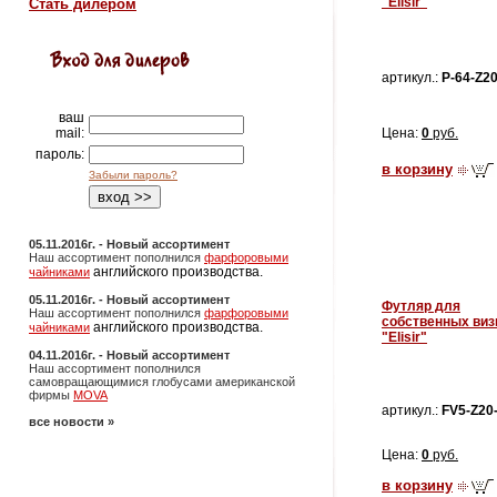
"Elisir"
Стать дилером
артикул.:
P-64-Z20
ваш
mail:
Цена:
0
руб.
пароль:
в корзину
Забыли пароль?
05.11.2016г. - Новый ассортимент
Наш ассортимент пополнился
фарфоровыми
английского производства.
чайниками
05.11.2016г. - Новый ассортимент
Футляр для
Наш ассортимент пополнился
фарфоровыми
собственных виз
английского производства.
чайниками
"Elisir"
04.11.2016г. - Новый ассортимент
Наш ассортимент пополнился
самовращающимися глобусами американской
фирмы
MOVA
артикул.:
FV5-Z20
все новости »
Цена:
0
руб.
в корзину