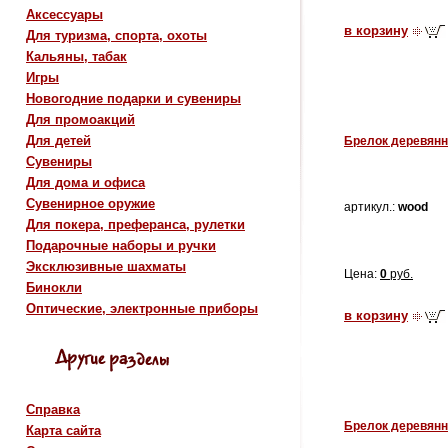
Аксессуары
в корзину
Для туризма, спорта, охоты
Кальяны, табак
Игры
Новогодние подарки и сувениры
Для промоакций
Для детей
Брелок деревян
Сувениры
Для дома и офиса
Сувенирное оружие
артикул.:
wood
Для покера, преферанса, рулетки
Подарочные наборы и ручки
Эксклюзивные шахматы
Цена:
0
руб.
Бинокли
Оптические, электронные приборы
в корзину
Справка
Брелок деревян
Карта сайта