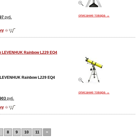
описание товара →
97
руб.
ну
п LEVENHUK Rainbow L229 EQ4
LEVENHUK Rainbow L229 EQ4
описание товара →
903
руб.
ну
7
8
9
10
11
>