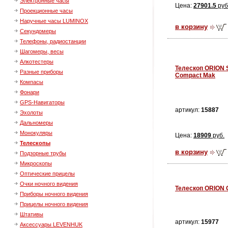
Электронные часы
Цена:
27901.5
руб
Проекционные часы
Наручные часы LUMINOX
в корзину
Секундомеры
Телефоны, радиостанции
Шагомеры, весы
Алкотестеры
Телескоп ORION 
Разные приборы
Compact Mak
Компасы
Фонари
GPS-Навигаторы
артикул:
15887
Эхолоты
Дальномеры
Монокуляры
Цена:
18909
руб.
Телескопы
в корзину
Подзорные трубы
Микроскопы
Оптические прицелы
Очки ночного видения
Телескоп ORION 
Приборы ночного видения
Прицелы ночного видения
Штативы
артикул:
15977
Аксессуары LEVENHUK