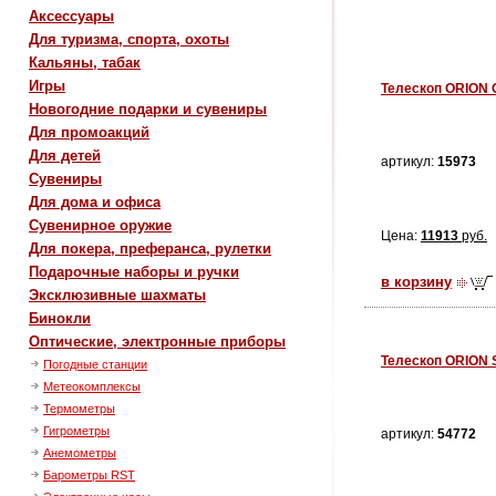
Аксессуары
Для туризма, спорта, охоты
Кальяны, табак
Игры
Телескоп ORION 
Новогодние подарки и сувениры
Для промоакций
Для детей
артикул:
15973
Сувениры
Для дома и офиса
Сувенирное оружие
Цена:
11913
руб.
Для покера, преферанса, рулетки
Подарочные наборы и ручки
в корзину
Эксклюзивные шахматы
Бинокли
Оптические, электронные приборы
Телескоп ORION 
Погодные станции
Метеокомплексы
Термометры
Гигрометры
артикул:
54772
Анемометры
Барометры RST