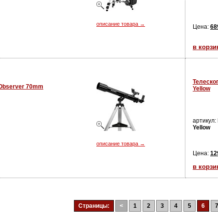
описание товара →
Цена:
68
в корзи
Телеско
Observer 70mm
Yellow
артикул:
Yellow
описание товара →
Цена:
12
в корзи
Страницы:
<
1
2
3
4
5
6