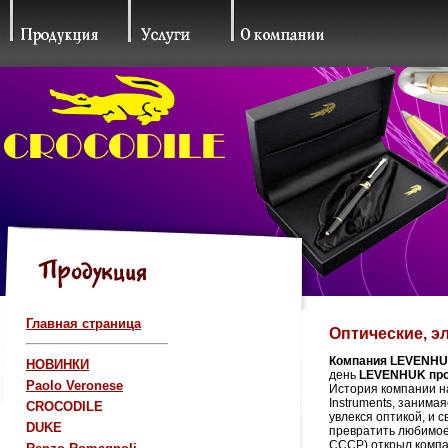
Главная страница
Оптические, э
Компания LEVENH
НОВИНКИ
день
LEVENHUK пр
Paolo Veronese
История компании нач
Instruments, занима
CROCODILE
увлекся оптикой, и 
DUKE
превратит
ь любимое
СССР) открыл комп