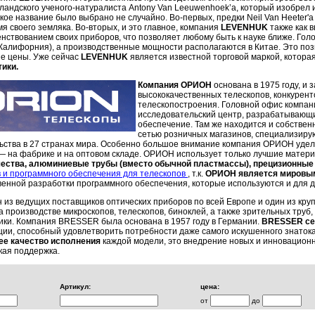
лландского ученого-натуралиста Antony Van Leeuwenhoek’а, который изобрел 
акое название было выбрано не случайно. Во-первых, предки Neil Van Heeter'
я своего земляка. Во-вторых, и это главное, компания
LEVENHUK
также как 
нствованием своих приборов, что позволяет любому быть к науке ближе. Гол
Калифорния), а производственные мощности располагаются в Китае. Это поз
е цены. Уже сейчас
LEVENHUK
является известной торговой маркой, котора
ики.
Компания ОРИОН
осн
ована в 1975 году, и
высококачественных телескопов, конкурент
телескопостроения. Головной офис компан
исследовательский центр, разрабатывающи
обеспечение. Там же находится и собстве
сетью розничных магазинов, специализиру
ьства в 27 странах мира. Особенно большое внимание компания ОРИОН удел
 на фабрике и на оптовом складе. ОРИОН использует только лучшие матер
ества, алюминиевые трубы (вместо обычной пластмассы), прецизионны
в и программного обеспечения для телескопов
, т.к.
ОРИОН является мировы
венной разработки программного обеспечения, которые используются и для д
дин из ведущих поставщиков оптических приборов по вс
а производстве микроскопов, телескопов, биноклей, а также зрительных труб
тики. Компания BRESSER была основана в 1957 году в Германии.
BRESSER се
ции, способный удовлетворить потребности даже самого искушенного знатока
ее качество исполнения
каждой модели, это внедрение новых и инновационн
кая поддержка.
Артикул:
цена:
от
до