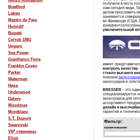
Renzo Romagnoli
получила в честь го
Bradford
нам сегодня виде. Т
делом прославить им
Laban
занимается соверше
Mastro de Paja
во Фримонде (США, 
конкурентоспособны
Humidif
увеличительной опт
Bugatti
Cerruti 1881
Ungaro
Sea Power
Gianfranco Ferre
имеет представител
Franklin Covey
контроль качества
—
Parker
стекло
высшего кач
поиском
аксессуаро
Waterman
аксессуаров и собст
Ника
BRESSER
– это о
Underwood
специал
изируется н
аксессуаров для оп
Dalvey
ассортимент продук
Woodmax
дизайн и высочайш
гарантия и техничес
Montblanc
S.T. Dupont
Фильтр:
Swarovski
наименование:
VIP сувениры
Elisir