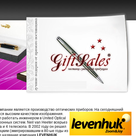
омпании является производство оптических приборов. На сегодняшний
я высоким качеством изображения.
л работать инженером в United Optical
онных систем. Neil van Heeter всерьез
а и 4 телескопа. В 2002 году он решил
цким (эмигрировавшим в 80-ые годы из
ое название компания
LEVENHUK