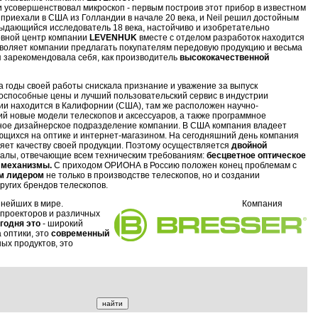
и усовершенствовал микроскоп - первым построив этот прибор в известном
а приехали в США из Голландии в начале 20 века, и Neil решил достойным
выдающийся исследователь 18 века, настойчиво и изобретательно
овной центр компании
LEVENHUK
вместе с отделом разработок находится
воляет компании предлагать покупателям передовую продукцию и весьма
я зарекомендовала себя, как производитель
высококачественной
 за годы своей работы снискала признание и уважение за выпуск
оспособные цены и лучший пользовательский сервис в индустрии
ии находится в Калифорнии (США), там же расположен научно-
й новые модели телескопов и аксессуаров, а также программное
нное дизайнерское подразделение компании. В США компания владеет
ющихся на оптике и интернет-магазином. На сегодняшний день компания
яет качеству своей продукции. Поэтому осуществляется
двойной
иалы, отвечающие всем техническим требованиям:
бесцветное оптическое
е механизмы.
С приходом ОРИОНА в Россию положен конец проблемам с
м лидером
не только в производстве телескопов, но и создании
ругих брендов телескопов.
ей Европе и один из крупнейших в мире. Компания
, проекторов и различных
годня это
- широкий
 оптики, это
современный
ых продуктов, это