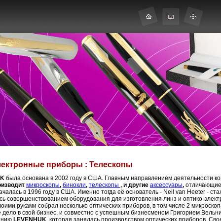
лектронные приборы : Телескопы
UK
была основана в 2002 году в США. Главным направлением деятельности к
оизводит
микроскопы
,
бинокли
,
телескопы
, и други
е
аксессуары
,
отличающиес
алась в 1996 году в США. Именно тогда её основатель - Neil van Heeter - ста
ясь совершенствован
ием оборудования для изготовления линз и оптико-электр
своими руками собрал несколько оптических приборов, в том числе 2 микроскоп
 дело в свой бизнес, и совместно с успешным бизнесменом Григорием Вельни
анию
LEVENHUK
, которая занялась производством оптических приборов. Св