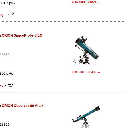
описание товара →
301.2
руб.
ну
п ORION SpaceProbe 3 EQ
15880
описание товара →
956
руб.
ну
 ORION Observer 60 Altaz
15920