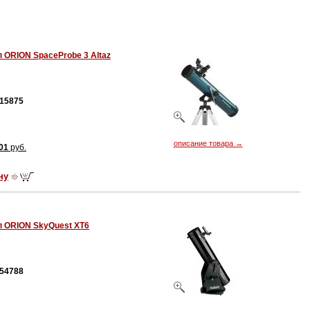
 ORION SpaceProbe 3 Altaz
15875
описание товара →
01
руб.
ну
п ORION SkyQuest XT6
54788