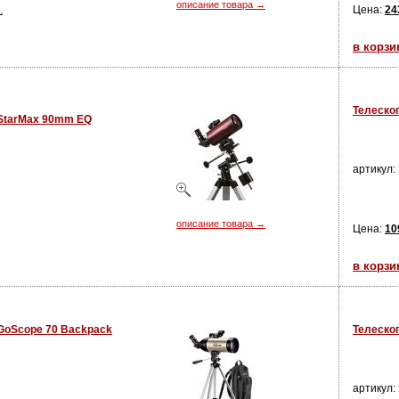
описание товара →
.
Цена:
24
в корзи
Телеско
StarMax 90mm EQ
артикул:
описание товара →
Цена:
10
в корзи
GoScope 70 Backpack
Телескоп
артикул: