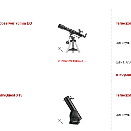
Observer 70mm EQ
Телескоп
артикул:
описание товара →
Цена:
65
в корзи
SkyQuest XT8
Телеско
артикул: