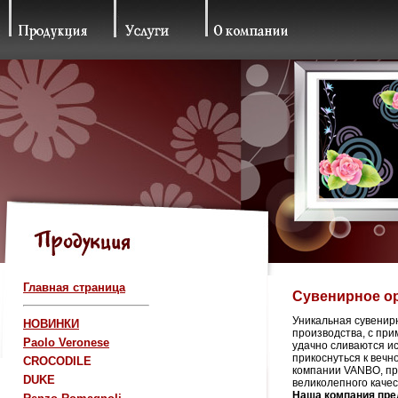
Главная страница
Сувенирное ор
Уникальная сувенир
НОВИНКИ
производства, с при
Paolo Veronese
удачно сливаются ис
прикоснуться к веч
CROCODILE
компании VANBO, пр
DUKE
великолепного
качес
Наша компания пред