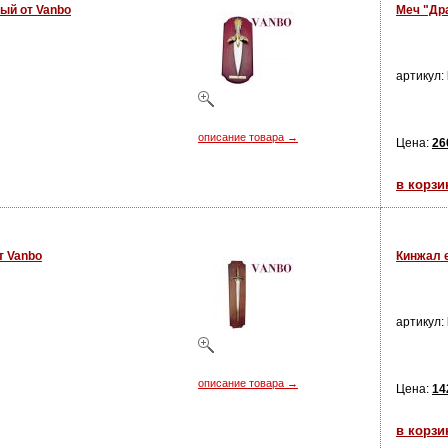
ый от Vanbo
Меч "Дра
артикул:
описание товара →
Цена:
26
в корзи
т Vanbo
Кинжал 
артикул:
описание товара →
Цена:
14
в корзи