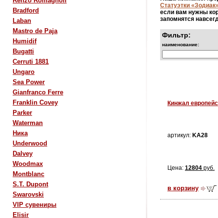
Renzo Romagnoli
Статуэтки «Зодиак
Bradford
если вам нужны ко
запомнятся навсегд
Laban
Mastro de Paja
Фильтр:
Humidif
наименование:
Bugatti
Cerruti 1881
Ungaro
Sea Power
Gianfranco Ferre
Franklin Covey
Кинжал европейс
Parker
Waterman
Ника
артикул:
KA28
Underwood
Dalvey
Woodmax
Цена:
12804
руб.
Montblanc
S.T. Dupont
в корзину
Swarovski
VIP сувениры
Elisir