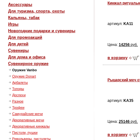
Кинжал ритуальн
Аксессуары
Для туризма, спорта, охоты
Кальяны, табак
артикул:
KA11
Игры
Новогодние подарки и сувениры
Для промоакций
Для детей
Цена:
14256
руб.
Сувениры
Для дома и офиса
в корзину
Сувенирное оружие
Оружие Vanbo
Оружие Donart
Рыцарский меч о
Арбалеты
Топоры
Доспехи
артикул:
KA35
Разное
Трофеи
Самурайские мечи
Декоративные мечи
Цена:
25146
руб.
Декоративные кинжалы
Пистоли, пушки
в корзину
Револьверы, пистолеты