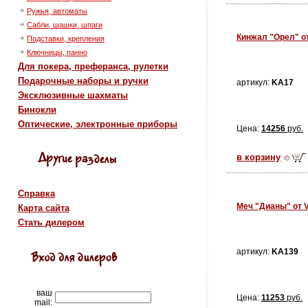
Ружья, автоматы
Сабли, шашки, шпаги
Кинжал "Орел" о
Подставки, крепления
Ключницы, панно
Для покера, преферанса, рулетки
Подарочные наборы и ручки
артикул:
KA17
Эксклюзивные шахматы
Бинокли
Оптические, электронные приборы
Цена:
14256
руб.
в корзину
Справка
Меч "Дианы" от 
Карта сайта
Стать дилером
артикул:
KA139
ваш
Цена:
11253
руб.
mail: