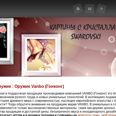
ужие : Оружие Vanbo (Гонконг)
ная и подарочная продукция производимая компанией VANBO (Гонконг) это б
менением ручного труда и новых уникальных технологий. В коллекциях пода
тория древнего мира с современностью, наследие европейского искусства с б
ности? Тогда обратите внимание на продукцию марки VANBO. В уникальных и 
именяются только высококачественные материалы, такие как дерево
ценных 
тва продукции и доступной цены, безупречного вкуса и неординарного дизай
лагает оптом и в розницу подарки и сувениры на
морскую тему
,
нефтяну