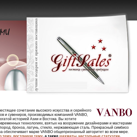
лестящее сочетание высокого
искусства
и серийного
рков и сувениров, производимых компанией VANBO,
огатой историей Азии и Востока. Вы хотите
современных технологиях, взятых на вооружение дизайнерами и мастерами
пород, бронза, латунь, стекло, нержавеющая сталь
. Прекрасный симбиоз
на
обеспечивает марке VANBO общепризнанный авторитет во всем мире.
ю тему
,
восточную тему
, а также
шахматы
,
настольные статуэтки
,