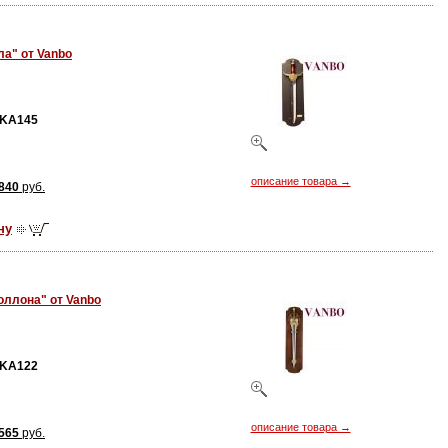
ла" от Vanbo
KA145
описание товара →
840
руб.
ну
оллона" от Vanbo
KA122
описание товара →
565
руб.