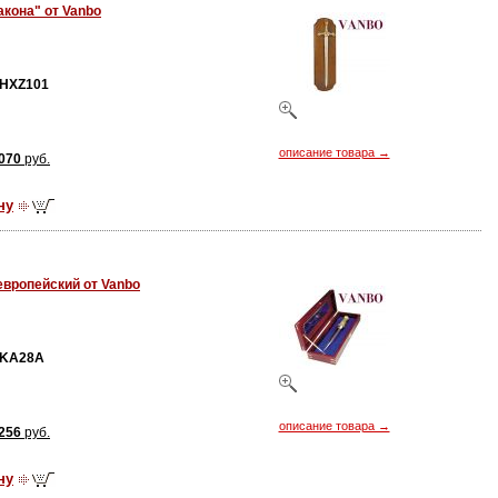
кона" от Vanbo
HXZ101
описание товара →
070
руб.
ну
европейский от Vanbo
KA28A
описание товара →
256
руб.
ну