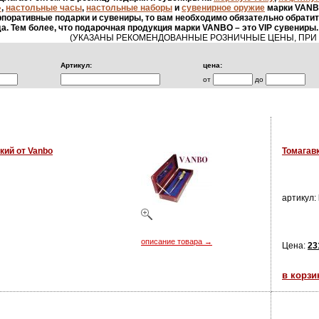
»
,
настольные часы
,
настольные наборы
и
сувенирное оружие
марки
VAN
рпоративные подарки и сувениры, то вам необходимо обязательно обрати
а. Тем более, что подарочная продукция марки
VANBO – это VIP
сувениры.
(УКАЗАНЫ РЕКОМЕНДОВАННЫЕ РОЗНИЧНЫЕ ЦЕНЫ, ПРИ О
Артикул:
цена:
от
до
кий от Vanbo
Томагавк
артикул:
описание товара →
Цена:
23
в корзи