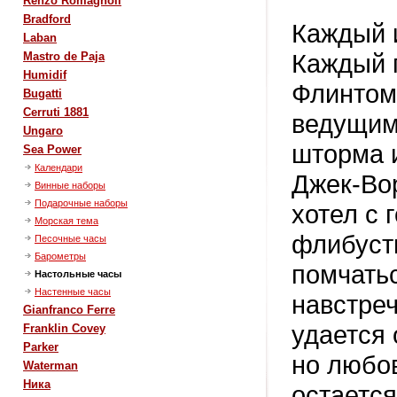
Renzo Romagnoli
Bradford
Каждый и
Laban
Каждый 
Mastro de Paja
Humidif
Флинтом
Bugatti
Cerruti 1881
ведущим
Ungaro
шторма и
Sea Power
Календари
Джек-Во
Винные наборы
Подарочные наборы
хотел с 
Морская тема
флибуст
Песочные часы
Барометры
помчать
Настольные часы
Настенные часы
навстреч
Gianfranco Ferre
удается 
Franklin Covey
Parker
но любо
Waterman
Ника
остается