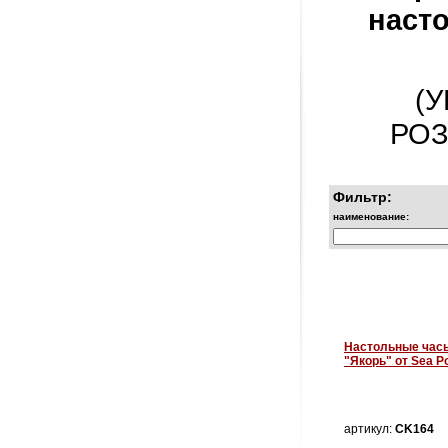
наст
(
РОЗ
Фильтр:
наименование:
Настольные час
"Якорь" от Sea P
артикул:
CK164