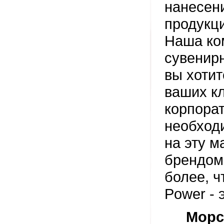
нанесен
продукц
Наша ко
сувенир
вы хотит
ваших к
корпорат
необход
на эту м
брендо
более, 
Power
- 
Морс