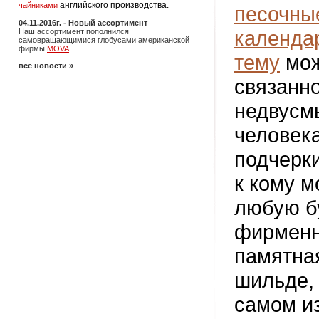
английского производства.
чайниками
песочны
04.11.2016г. - Новый ассортимент
календа
Наш ассортимент пополнился
самовращающимися глобусами американской
фирмы
MOVA
тему
мож
все новости »
связанно
недвусм
человека
подчерки
к кому м
любую б
фирменн
памятна
шильде,
самом и