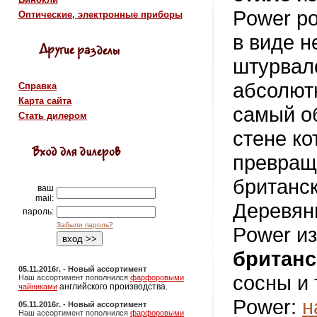
Power р
Оптические, электронные приборы
в виде 
штурвало
абсолют
Справка
Карта сайта
самый об
Стать дилером
стене ко
превращ
британс
ваш
mail:
Деревян
пароль:
Забыли пароль?
Power из
британс
05.11.2016г. - Новый ассортимент
сосны и 
Наш ассортимент пополнился
фарфоровыми
английского производства.
чайниками
Power:
н
05.11.2016г. - Новый ассортимент
Наш ассортимент пополнился
фарфоровыми