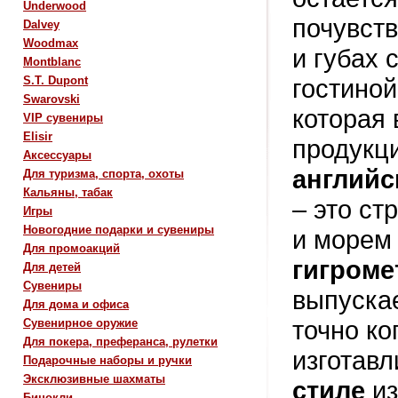
Underwood
почувств
Dalvey
Woodmax
и губах 
Montblanc
S.T. Dupont
гостиной
Swarovski
которая
VIP сувениры
Elisir
продукц
Аксессуары
английс
Для туризма, спорта, охоты
Кальяны, табак
– это ст
Игры
Новогодние подарки и сувениры
и морем 
Для промоакций
гигроме
Для детей
Сувениры
выпуска
Для дома и офиса
точно к
Сувенирное оружие
Для покера, преферанса, рулетки
изготав
Подарочные наборы и ручки
Эксклюзивные шахматы
стиле
и
Бинокли