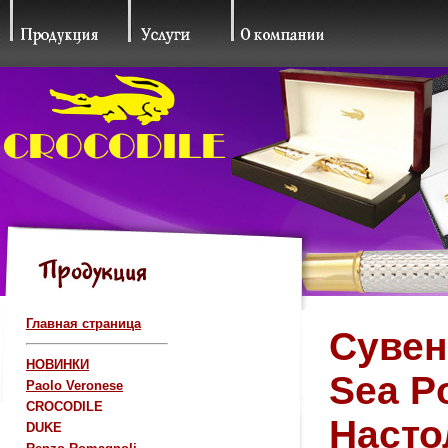
Главная страница
Сувен
НОВИНКИ
Sea P
Paolo Veronese
CROCODILE
Насто
DUKE