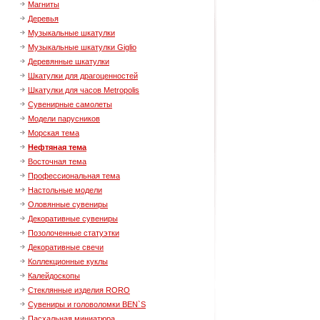
Магниты
Деревья
Музыкальные шкатулки
Музыкальные шкатулки Giglio
Деревянные шкатулки
Шкатулки для драгоценностей
Шкатулки для часов Metropolis
Сувенирные самолеты
Модели парусников
Морская тема
Нефтяная тема
Восточная тема
Профессиональная тема
Настольные модели
Оловянные сувениры
Декоративные сувениры
Позолоченные статуэтки
Декоративные свечи
Коллекционные куклы
Калейдоскопы
Стеклянные изделия RORO
Сувениры и головоломки BEN`S
Пасхальная миниатюра