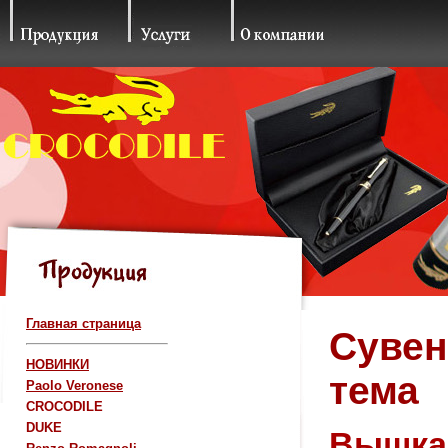
Главная страница
Сувен
НОВИНКИ
тема
Paolo Veronese
CROCODILE
DUKE
Вышка-