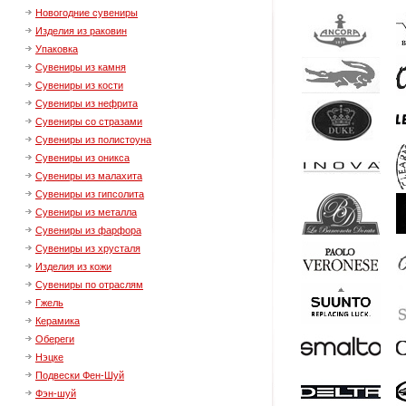
Новогодние сувениры
Изделия из раковин
Упаковка
Сувениры из камня
Сувениры из кости
Сувениры из нефрита
Сувениры со стразами
Сувениры из полистоуна
Сувениры из оникса
Сувениры из малахита
Сувениры из гипсолита
Сувениры из металла
Сувениры из фарфора
Сувениры из хрусталя
Изделия из кожи
Сувениры по отраслям
Гжель
Керамика
Обереги
Нэцке
Подвески Фен-Шуй
Фэн-шуй