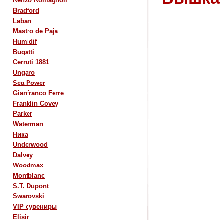
Renzo Romagnoli
Bradford
Laban
Mastro de Paja
Humidif
Bugatti
Cerruti 1881
Ungaro
Sea Power
Gianfranco Ferre
Franklin Covey
Parker
Waterman
Ника
Underwood
Dalvey
Woodmax
Montblanc
S.T. Dupont
Swarovski
VIP сувениры
Elisir