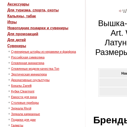
Аксессуары
Для туризма, спорта, охоты
Кальяны, табак
Вышка-к
Игры
Новогодние подарки и сувениры
Art
Для промоакций
Латун
Для детей
Сувениры
Размеры
Сувенирные штофы из керамики и фарфора
Российская символика
Оловянная миниатюра
Оловянные модели качества Топ
На
Эротическая миниатюра
Декоративные скульптуры
Бокалы Zanelli
Кубки Clearmont
Емкости для вина
Столовые приборы
Зеркала Rivoli
Зеркала карманные
Бренд
Подарки для дам
Гаджеты