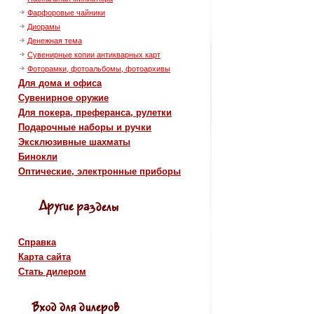
Фарфоровые чайники
Диорамы
Денежная тема
Сувенирные копии антикварных карт
Фоторамки, фотоальбомы, фотоархивы
Для дома и офиса
Сувенирное оружие
Для покера, преферанса, рулетки
Подарочные наборы и ручки
Эксклюзивные шахматы
Бинокли
Оптические, электронные приборы
Справка
Карта сайта
Стать дилером