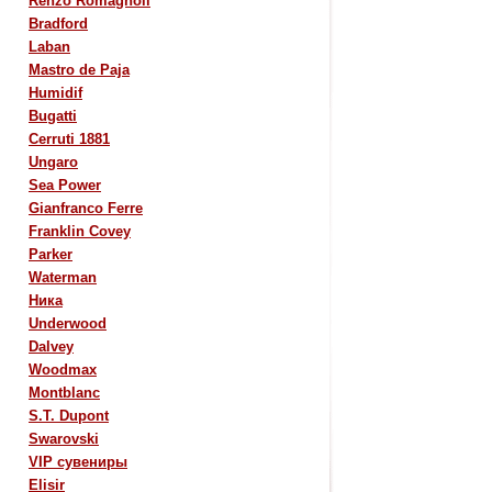
Renzo Romagnoli
Bradford
Laban
Mastro de Paja
Humidif
Bugatti
Cerruti 1881
Ungaro
Sea Power
Gianfranco Ferre
Franklin Covey
Parker
Waterman
Ника
Underwood
Dalvey
Woodmax
Montblanc
S.T. Dupont
Swarovski
VIP сувениры
Elisir