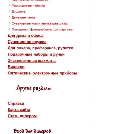
Фарфоровые чайники
Диорамы
Денежная тема
Сувенирные копии антикварных карт
Фоторамки, фотоальбомы, фотоархивы
Для дома и офиса
Сувенирное оружие
Для покера, преферанса, рулетки
Подарочные наборы и ручки
Эксклюзивные шахматы
Бинокли
Оптические, электронные приборы
Справка
Карта сайта
Стать дилером