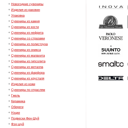
Новогодние сувениры
Изделия из раковин
Упаковка
Сувениры из камня
Сувениры из кости
Сувениры из нефрита
Сувениры со стразами
Сувениры из полистоуна
Сувениры из оникса
Сувениры из малахита
Сувениры из гипсолита
Сувениры из металла
Сувениры из фарфора
Сувениры из хрусталя
Изделия из кожи
Сувениры по отраслям
Гжель
Керамика
Обереги
Нэцке
Подвески Фен-Шуй
Фэн-шуй