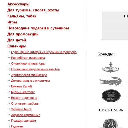
Аксессуары
Для туризма, спорта, охоты
Кальяны, табак
Н
Игры
Новогодние подарки и сувениры
Для промоакций
Для детей
Сувениры
Сувенирные штофы из керамики и фарфора
Бренды:
Российская символика
Оловянная миниатюра
Оловянные модели качества Топ
Эротическая миниатюра
Декоративные скульптуры
Бокалы Zanelli
Кубки Clearmont
Емкости для вина
Столовые приборы
Зеркала Rivoli
Зеркала карманные
Подарки для дам
Гаджеты