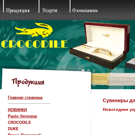
Главная страница
Сувениры дл
Новогоднее ук
НОВИНКИ
Paolo Veronese
CROCODILE
DUKE