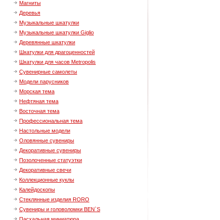
Магниты
Деревья
Музыкальные шкатулки
Музыкальные шкатулки Giglio
Деревянные шкатулки
Шкатулки для драгоценностей
Шкатулки для часов Metropolis
Сувенирные самолеты
Модели парусников
Морская тема
Нефтяная тема
Восточная тема
Профессиональная тема
Настольные модели
Оловянные сувениры
Декоративные сувениры
Позолоченные статуэтки
Декоративные свечи
Коллекционные куклы
Калейдоскопы
Стеклянные изделия RORO
Сувениры и головоломки BEN`S
Пасхальная миниатюра