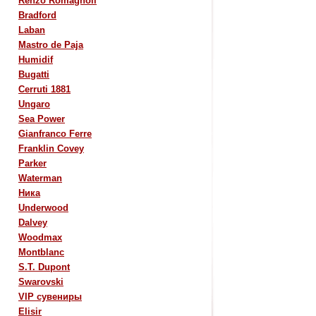
Renzo Romagnoli
Bradford
Laban
Mastro de Paja
Humidif
Bugatti
Cerruti 1881
Ungaro
Sea Power
Gianfranco Ferre
Franklin Covey
Parker
Waterman
Ника
Underwood
Dalvey
Woodmax
Montblanc
S.T. Dupont
Swarovski
VIP сувениры
Elisir