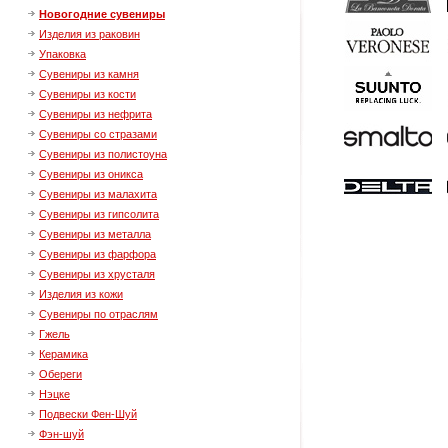
Новогодние сувениры
Изделия из раковин
Упаковка
Сувениры из камня
Сувениры из кости
Сувениры из нефрита
Сувениры со стразами
Сувениры из полистоуна
Сувениры из оникса
Сувениры из малахита
Сувениры из гипсолита
Сувениры из металла
Сувениры из фарфора
Сувениры из хрусталя
Изделия из кожи
Сувениры по отраслям
Гжель
Керамика
Обереги
Нэцке
Подвески Фен-Шуй
Фэн-шуй