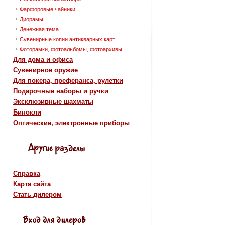
Фарфоровые чайники
Диорамы
Денежная тема
Сувенирные копии антикварных карт
Фоторамки, фотоальбомы, фотоархивы
Для дома и офиса
Сувенирное оружие
Для покера, преферанса, рулетки
Подарочные наборы и ручки
Эксклюзивные шахматы
Бинокли
Оптические, электронные приборы
Справка
Карта сайта
Стать дилером