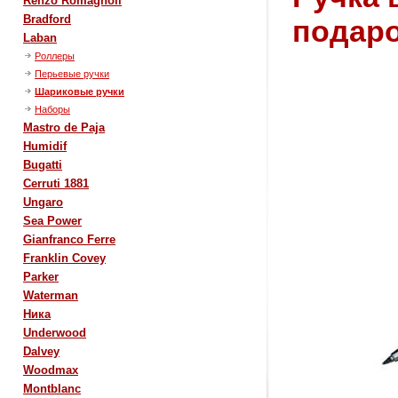
Renzo Romagnoli
Bradford
подаро
Laban
Роллеры
Перьевые ручки
Шариковые ручки
Наборы
Mastro de Paja
Humidif
Bugatti
Cerruti 1881
Ungaro
Sea Power
Gianfranco Ferre
Franklin Covey
Parker
Waterman
Ника
Underwood
Dalvey
Woodmax
Montblanc