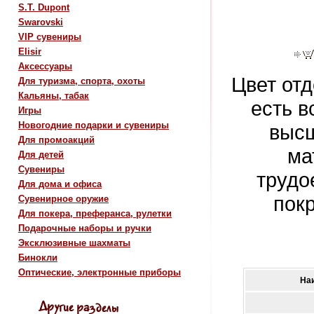
S.T. Dupont
Swarovski
VIP сувениры
Elisir
Аксессуары
Цвет отд
Для туризма, спорта, охоты
Кальяны, табак
есть 
Игры
Новогодние подарки и сувениры
высш
Для промоакций
ма
Для детей
Сувениры
трудо
Для дома и офиса
пок
Сувенирное оружие
Для покера, преферанса, рулетки
Подарочные наборы и ручки
Эксклюзивные шахматы
Бинокли
Оптические, электронные приборы
На