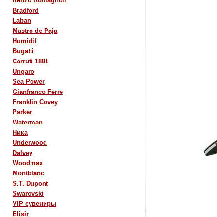
Renzo Romagnoli
Bradford
Laban
Mastro de Paja
Humidif
Bugatti
Cerruti 1881
Ungaro
Sea Power
Gianfranco Ferre
Franklin Covey
Parker
Waterman
Ника
Underwood
Dalvey
Woodmax
Montblanc
S.T. Dupont
Swarovski
VIP сувениры
Elisir