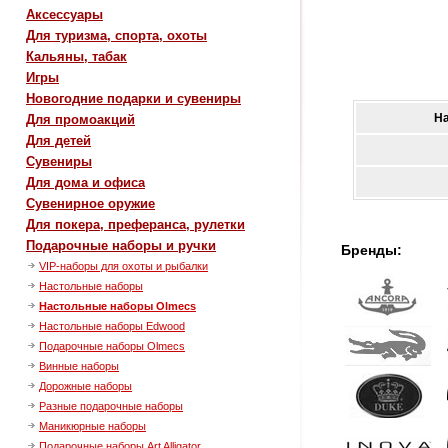
Аксессуары
Для туризма, спорта, охоты
Кальяны, табак
Игры
Новогодние подарки и сувениры
Н
Для промоакций
Для детей
Сувениры
Для дома и офиса
Сувенирное оружие
Для покера, преферанса, рулетки
Подарочные наборы и ручки
Бренды:
VIP-наборы для охоты и рыбалки
Настольные наборы
Настольные наборы Olmecs
Настольные наборы Edwood
Подарочные наборы Olmecs
Винные наборы
Дорожные наборы
Разные подарочные наборы
Маникюрные наборы
Подарочные наборы Art Alligator