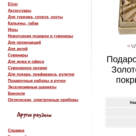
Elisir
Аксессуары
Для туризма, спорта, охоты
Кальяны, табак
Игры
Новогодние подарки и сувениры
Для промоакций
Для детей
Сувениры
Подаро
Для дома и офиса
Золот
Сувенирное оружие
Для покера, преферанса, рулетки
покр
Подарочные наборы и ручки
Эксклюзивные шахматы
Бинокли
Оптические, электронные приборы
На
Справка