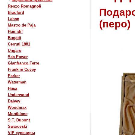
Подарочные ручки Duke
Renzo Romagnoli
Подаро
Bradford
Laban
(перо)
Mastro de Paja
Humidif
Bugatti
Cerruti 1881
Ungaro
Sea Power
Gianfranco Ferre
Franklin Covey
Parker
Waterman
Ника
Underwood
Dalvey
Woodmax
Montblanc
S.T. Dupont
Swarovski
VIP сувениры