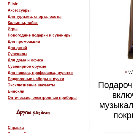
Elisir
Аксессуары
Для туризма, спорта, охоты
Кальяны, табак
Игры
Новогодние подарки и сувениры
Для промоакций
Для детей
Сувениры
Для дома и офиса
Сувенирное оружие
Для покера, преферанса, рулетки
Подарочные наборы и ручки
Подароч
Эксклюзивные шахматы
Бинокли
вклю
Оптические, электронные приборы
музыкал
покр
Справка