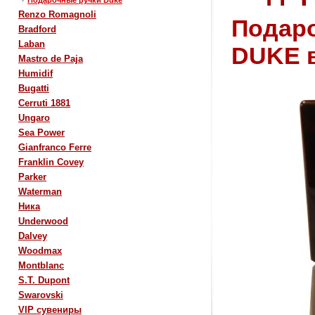
Подарочные ручки Duke
Renzo Romagnoli
Подаро
Bradford
Laban
DUKE 
Mastro de Paja
Humidif
Bugatti
Cerruti 1881
Ungaro
Sea Power
Gianfranco Ferre
Franklin Covey
Parker
Waterman
Ника
Underwood
Dalvey
Woodmax
Montblanc
S.T. Dupont
Swarovski
VIP сувениры