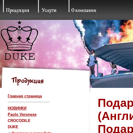
Главная страница
Подар
НОВИНКИ
(Англ
Paolo Veronese
CROCODILE
Подар
DUKE