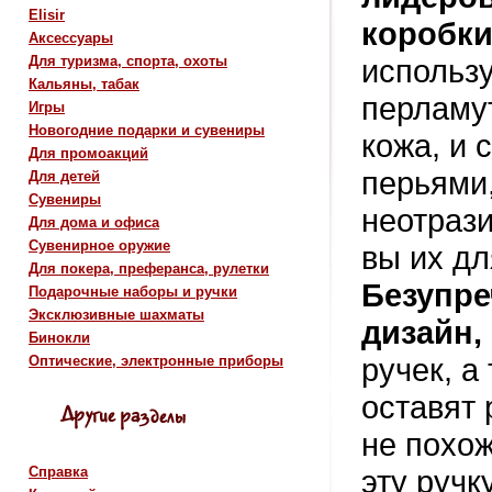
Elisir
коробк
Аксессуары
использу
Для туризма, спорта, охоты
Кальяны, табак
перламут
Игры
Новогодние подарки и сувениры
кожа, и
Для промоакций
перьями,
Для детей
Сувениры
неотрази
Для дома и офиса
Сувенирное оружие
вы их дл
Для покера, преферанса, рулетки
Безупр
Подарочные наборы и ручки
Эксклюзивные шахматы
дизайн,
Бинокли
ручек, а 
Оптические, электронные приборы
оставят
не похож
эту ручк
Справка