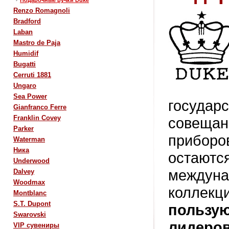
Подарочные ручки Duke
Renzo Romagnoli
Bradford
Laban
Mastro de Paja
Humidif
Bugatti
Cerruti 1881
Ungaro
Sea Power
государ
Gianfranco Ferre
Franklin Covey
совещан
Parker
приборов
Waterman
Ника
о
стаютс
Underwood
междуна
Dalvey
Woodmax
коллек
Montblanc
S.T. Dupont
пользу
Swarovski
лидеров
VIP сувениры