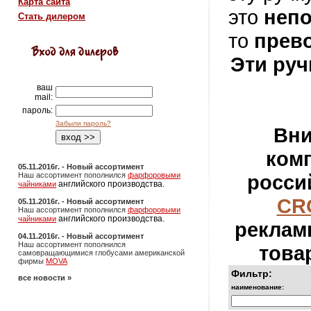
Карта сайта
это
неп
Стать дилером
то
прев
Эти руч
ваш
mail:
пароль:
Забыли пароль?
Вни
ком
05.11.2016г. - Новый ассортимент
росси
Наш ассортимент пополнился
фарфоровыми
английского производства.
чайниками
CR
05.11.2016г. - Новый ассортимент
Наш ассортимент пополнился
фарфоровыми
английского производства.
чайниками
реклам
04.11.2016г. - Новый ассортимент
Наш ассортимент пополнился
това
самовращающимися глобусами американской
фирмы
MOVA
Фильтр:
все новости »
наименование: