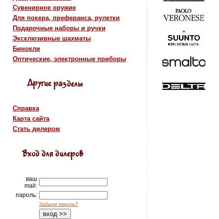
Сувенирное оружие
Для покера, преферанса, рулетки
Подарочные наборы и ручки
Эксклюзивные шахматы
Бинокли
Оптические, электронные приборы
Справка
Карта сайта
Стать дилером
ваш
mail:
пароль:
Забыли пароль?