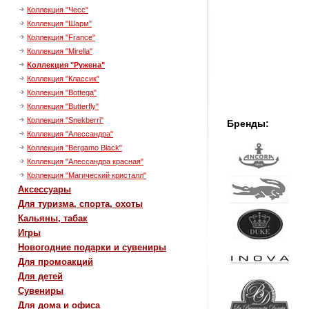
Коллекция "Чесс"
Коллекция "Шарм"
Коллекция "France"
Коллекция "Mirella"
Коллекция "Ружена"
Коллекция "Классик"
Коллекция "Bottega"
Коллекция "Butterfly"
Коллекция "Snekberri"
Бренды:
Коллекция "Алессандра"
Коллекция "Bergamo Black"
Коллекция "Алессандра красная"
Коллекция "Магический кристалл"
Аксессуары
Для туризма, спорта, охоты
Кальяны, табак
Игры
Новогодние подарки и сувениры
Для промоакций
Для детей
Сувениры
Для дома и офиса