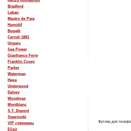
Renzo Romagnoli
Bradford
Laban
Mastro de Paja
Humidif
Bugatti
Cerruti 1881
Ungaro
Sea Power
Gianfranco Ferre
Franklin Covey
Parker
Waterman
Ника
Underwood
Dalvey
Woodmax
Montblanc
S.T. Dupont
Swarovski
Футляр для телефон
VIP сувениры
Elisir