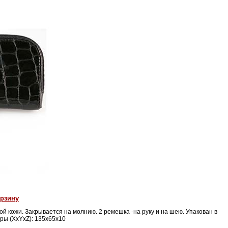
орзину
ой кожи. Закрывается на молнию. 2 ремешка -на руку и на шею. Упакован в
еры (XxYxZ): 135x65x10