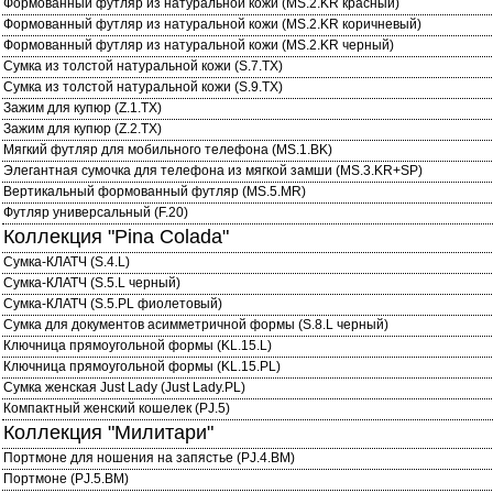
Формованный футляр из натуральной кожи (MS.2.KR красный)
Формованный футляр из натуральной кожи (MS.2.KR коричневый)
Формованный футляр из натуральной кожи (MS.2.KR черный)
Сумка из толстой натуральной кожи (S.7.TX)
Сумка из толстой натуральной кожи (S.9.TX)
Зажим для купюр (Z.1.TX)
Зажим для купюр (Z.2.TX)
Мягкий футляр для мобильного телефона (MS.1.BK)
Элегантная сумочка для телефона из мягкой замши (MS.3.KR+SP)
Вертикальный формованный футляр (MS.5.MR)
Футляр универсальный (F.20)
Коллекция "Pina Colada"
Сумка-КЛАТЧ (S.4.L)
Сумка-КЛАТЧ (S.5.L черный)
Сумка-КЛАТЧ (S.5.PL фиолетовый)
Сумка для документов асимметричной формы (S.8.L черный)
Ключница прямоугольной формы (KL.15.L)
Ключница прямоугольной формы (KL.15.PL)
Сумка женская Just Lady (Just Lady.PL)
Компактный женский кошелек (PJ.5)
Коллекция "Милитари"
Портмоне для ношения на запястье (PJ.4.BM)
Портмоне (PJ.5.BM)