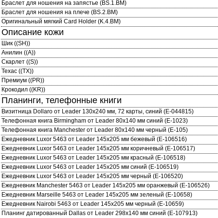
Браслет для ношения на запястье (BS.1.BM)
Браслет для ношения на плече (BS.2.BM)
Оригинальный мягкий Card Holder (K.4.BM)
Описание кожи
Шик ((SH))
Анилин ((A))
Скарлет ((S))
Техас ((TX))
Премиум ((PR))
Крокодил ((KR))
Планинги, телефонные книги
Визитница Dollaro от Leader 130х240 мм, 72 карты, синий (E-044815)
Телефонная книга Birmingham от Leader 80х140 мм синий (E-1023)
Телефонная книга Manchester от Leader 80х140 мм черный (E-105)
Ежедневник Luxor 5463 от Leader 145x205 мм бежевый (E-106516)
Ежедневник Luxor 5463 от Leader 145x205 мм коричневый (E-106517)
Ежедневник Luxor 5463 от Leader 145x205 мм красный (E-106518)
Ежедневник Luxor 5463 от Leader 145x205 мм синий (E-106519)
Ежедневник Luxor 5463 от Leader 145x205 мм черный (E-106520)
Ежедневник Manchester 5463 от Leader 145x205 мм оранжевый (E-106526)
Ежедневник Marseille 5463 от Leader 145x205 мм зеленый (E-10658)
Ежедневник Nairobi 5463 от Leader 145x205 мм черный (E-10659)
Планинг датированный Dallas от Leader 298х140 мм синий (E-107913)