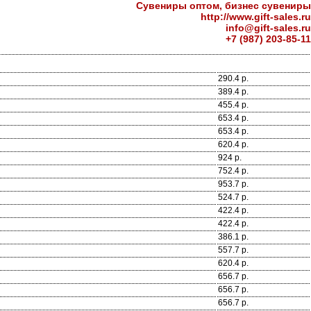
Сувениры оптом, бизнес сувениры
http://www.gift-sales.ru
info@gift-sales.ru
+7 (987) 203-85-11
290.4 р.
389.4 р.
455.4 р.
653.4 р.
653.4 р.
620.4 р.
924 р.
752.4 р.
953.7 р.
524.7 р.
422.4 р.
422.4 р.
386.1 р.
557.7 р.
620.4 р.
656.7 р.
656.7 р.
656.7 р.