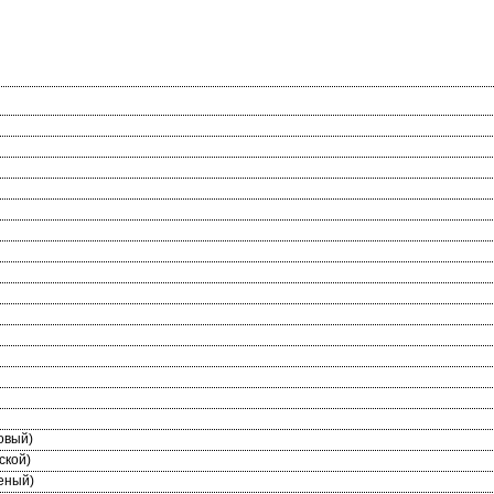
овый)
ской)
еный)